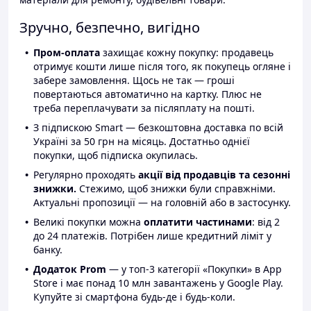
Зручно, безпечно, вигідно
Пром-оплата
захищає кожну покупку: продавець
отримує кошти лише після того, як покупець огляне і
забере замовлення. Щось не так — гроші
повертаються автоматично на картку. Плюс не
треба переплачувати за післяплату на пошті.
З підпискою Smart — безкоштовна доставка по всій
Україні за 50 грн на місяць. Достатньо однієї
покупки, щоб підписка окупилась.
Регулярно проходять
акції від продавців та сезонні
знижки.
Стежимо, щоб знижки були справжніми.
Актуальні пропозиції — на головній або в застосунку.
Великі покупки можна
оплатити частинами
: від 2
до 24 платежів. Потрібен лише кредитний ліміт у
банку.
Додаток Prom
— у топ-3 категорії «Покупки» в App
Store і має понад 10 млн завантажень у Google Play.
Купуйте зі смартфона будь-де і будь-коли.