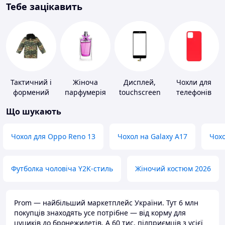
Тебе зацікавить
Тактичний і
Жіноча
Дисплей,
Чохли для
формений
парфумерія
touchscreen
телефонів
одяг
для телефонів
Що шукають
Чохол для Oppo Reno 13
Чохол на Galaxy A17
Чохо
Футболка чоловіча Y2K-стиль
Жіночий костюм 2026
Prom — найбільший маркетплейс України. Тут 6 млн
покупців знаходять усе потрібне — від корму для
цуциків до бронежилетів. А 60 тис. підприємців з усієї