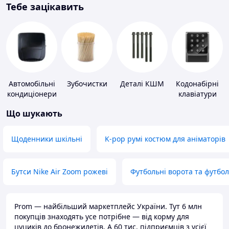
Тебе зацікавить
Автомобільні
Зубочистки
Деталі КШМ
Кодонабірні
кондиціонери
клавіатури
Що шукають
Щоденники шкільні
K-pop румі костюм для аніматорів
Бутси Nike Air Zoom рожеві
Футбольні ворота та футбо
Prom — найбільший маркетплейс України. Тут 6 млн
покупців знаходять усе потрібне — від корму для
цуциків до бронежилетів. А 60 тис. підприємців з усієї