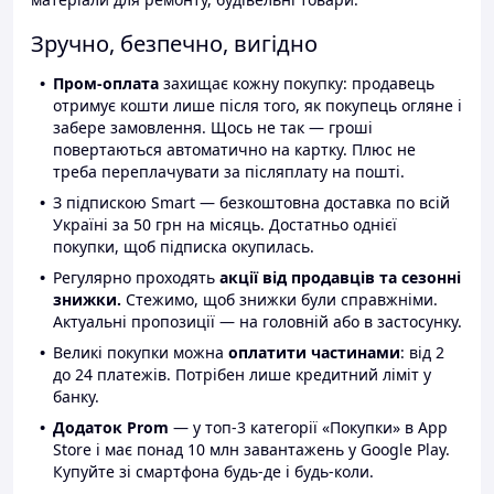
Зручно, безпечно, вигідно
Пром-оплата
захищає кожну покупку: продавець
отримує кошти лише після того, як покупець огляне і
забере замовлення. Щось не так — гроші
повертаються автоматично на картку. Плюс не
треба переплачувати за післяплату на пошті.
З підпискою Smart — безкоштовна доставка по всій
Україні за 50 грн на місяць. Достатньо однієї
покупки, щоб підписка окупилась.
Регулярно проходять
акції від продавців та сезонні
знижки.
Стежимо, щоб знижки були справжніми.
Актуальні пропозиції — на головній або в застосунку.
Великі покупки можна
оплатити частинами
: від 2
до 24 платежів. Потрібен лише кредитний ліміт у
банку.
Додаток Prom
— у топ-3 категорії «Покупки» в App
Store і має понад 10 млн завантажень у Google Play.
Купуйте зі смартфона будь-де і будь-коли.