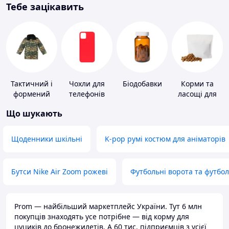
Тебе зацікавить
Тактичний і
Чохли для
Біодобавки
Корми та
формений
телефонів
ласощі для
одяг
домашніх
Що шукають
тварин і
птахів
Щоденники шкільні
K-pop румі костюм для аніматорів
Бутси Nike Air Zoom рожеві
Футбольні ворота та футбо
Prom — найбільший маркетплейс України. Тут 6 млн
покупців знаходять усе потрібне — від корму для
цуциків до бронежилетів. А 60 тис. підприємців з усієї