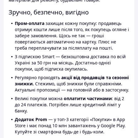
Зручно, безпечно, вигідно
Пром-оплата
захищає кожну покупку: продавець
отримує кошти лише після того, як покупець огляне і
забере замовлення. Щось не так — гроші
повертаються автоматично на картку. Плюс не
треба переплачувати за післяплату на пошті.
З підпискою Smart — безкоштовна доставка по всій
Україні за 50 грн на місяць. Достатньо однієї
покупки, щоб підписка окупилась.
Регулярно проходять
акції від продавців та сезонні
знижки.
Стежимо, щоб знижки були справжніми.
Актуальні пропозиції — на головній або в застосунку.
Великі покупки можна
оплатити частинами
: від 2
до 24 платежів. Потрібен лише кредитний ліміт у
банку.
Додаток Prom
— у топ-3 категорії «Покупки» в App
Store і має понад 10 млн завантажень у Google Play.
Купуйте зі смартфона будь-де і будь-коли.