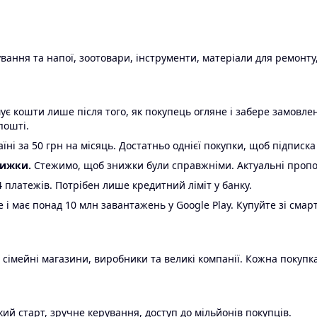
ання та напої, зоотовари, інструменти, матеріали для ремонту,
є кошти лише після того, як покупець огляне і забере замовл
пошті.
ні за 50 грн на місяць. Достатньо однієї покупки, щоб підписка
нижки.
Стежимо, щоб знижки були справжніми. Актуальні пропози
24 платежів. Потрібен лише кредитний ліміт у банку.
e і має понад 10 млн завантажень у Google Play. Купуйте зі смар
 сімейні магазини, виробники та великі компанії. Кожна покупка
ий старт, зручне керування, доступ до мільйонів покупців.