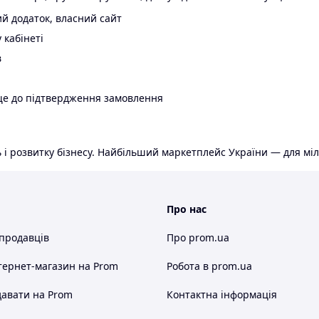
й додаток, власний сайт
 кабінеті
в
ще до підтвердження замовлення
 і розвитку бізнесу. Найбільший маркетплейс України — для міл
Про нас
 продавців
Про prom.ua
тернет-магазин
на Prom
Робота в prom.ua
авати на Prom
Контактна інформація