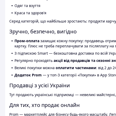
Одяг та взуття
Краса та здоров'я
Серед категорій, що найбільше зростають: продукти харчув
Зручно, безпечно, вигідно
Пром-оплата
захищає кожну покупку: продавець отриму
картку. Плюс не треба переплачувати за післяплату на 
З підпискою Smart — безкоштовна доставка по всій Украї
Регулярно проходять
акції від продавців та сезонні з
Великі покупки можна
оплатити частинами
: від 2 до 
Додаток Prom
— у топ-3 категорії «Покупки» в App Stor
Продавці з усієї України
Тут продають українські підприємці — невеликі майстерні,
Для тих, хто продає онлайн
Prom — маркетплейс для бізнесу будь-якого масштабу. Легк