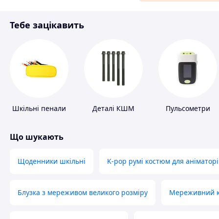
Матеріали для ремонту
Тебе зацікавить
Спорт і відпочинок
Шкільні пенали
Деталі КШМ
Пульсометри
Що шукають
Щоденники шкільні
K-pop румі костюм для аніматорі
Блузка з мереживом великого розміру
Мереживний ко