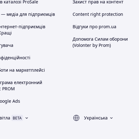
 каталозі ProSale
Захист прав на контент
 — медіа для підприємців
Content right protection
інтернет-підприємців
Відгуки про prom.ua
Кращі
Допомога Силам оборони
тувача
(Volonter by Prom)
нфіденційності
оти на маркетплейсі
ограма електронний
с PROM
oogle Ads
вітла
Українська
BETA