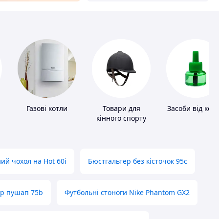
Газові котли
Товари для
Засоби від ком
кінного спорту
ий чохол на Hot 60i
Бюстгальтер без кісточок 95с
ер пушап 75b
Футбольні стоноги Nike Phantom GX2