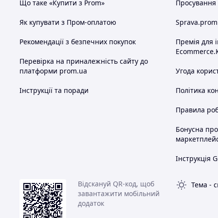
Що таке «Купити з Prom»
Просування в
Як купувати з Пром-оплатою
Sprava.prom
Рекомендації з безпечних покупок
Премія для 
Ecommerce.
Перевірка на приналежність сайту до
платформи prom.ua
Угода корис
Інструкції та поради
Політика ко
Правила роб
Бонусна пр
маркетплей
Інструкція G
Відскануй QR-код, щоб
Тема
-
с
завантажити мобільний
додаток