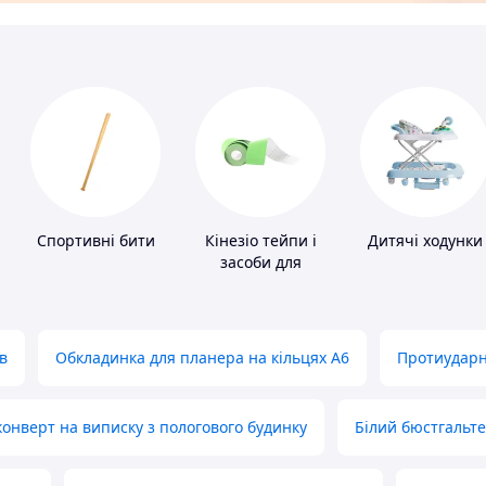
Спортивні бити
Кінезіо тейпи і
Дитячі ходунки
засоби для
тейпування
в
Обкладинка для планера на кільцях А6
Протиударн
нверт на виписку з пологового будинку
Білий бюстгальт