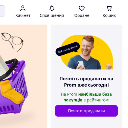
Кабінет
Сповіщення
Обране
Кошик
О! Є замовлення
Почніть продавати на
Prom
вже сьогодні
На
Prom
найбільша база
покупців
з рейтингом
!
Почати продавати