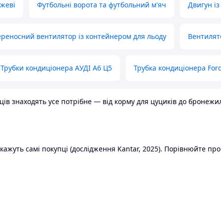
ожеві
Футбольні ворота та футбольний м'яч
Двигун із
реносний вентилятор із контейнером для льоду
Вентилят
Трубки кондиціонера АУДІ А6 Ц5
Трубка кондиціонера Ford
в знаходять усе потрібне — від корму для цуциків до бронежилет
ажуть самі покупці (дослідження Kantar, 2025). Порівнюйте пропо