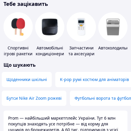
Тебе зацікавить
Спортивні
Автомобільні
Запчастини
Автохолодильн
ігрові ракетки
кондиціонери
та аксесуари
для побутових
Що шукають
кондиціонерів
Щоденники шкільні
K-pop румі костюм для аніматорів
Бутси Nike Air Zoom рожеві
Футбольні ворота та футбо
Prom — найбільший маркетплейс України. Тут 6 млн
покупців знаходять усе потрібне — від корму для
цуциків до бронежилетів. А 60 тис. підприємців з усієї