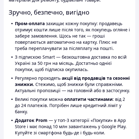
Зручно, безпечно, вигідно
Пром-оплата
захищає кожну покупку: продавець
отримує кошти лише після того, як покупець огляне і
забере замовлення. Щось не так — гроші
повертаються автоматично на картку. Плюс не
треба переплачувати за післяплату на пошті.
З підпискою Smart — безкоштовна доставка по всій
Україні за 50 грн на місяць. Достатньо однієї
покупки, щоб підписка окупилась.
Регулярно проходять
акції від продавців та сезонні
знижки.
Стежимо, щоб знижки були справжніми.
Актуальні пропозиції — на головній або в застосунку.
Великі покупки можна
оплатити частинами
: від 2
до 24 платежів. Потрібен лише кредитний ліміт у
банку.
Додаток Prom
— у топ-3 категорії «Покупки» в App
Store і має понад 10 млн завантажень у Google Play.
Купуйте зі смартфона будь-де і будь-коли.