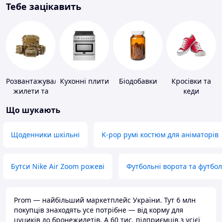
Тебе зацікавить
Розвантажувальні
Кухонні плити
Біодобавки
Кросівки та
жилети та
кеди
плитоноски
Що шукають
без плит
Щоденники шкільні
K-pop румі костюм для аніматорів
Бутси Nike Air Zoom рожеві
Футбольні ворота та футбо
Prom — найбільший маркетплейс України. Тут 6 млн
покупців знаходять усе потрібне — від корму для
цуциків до бронежилетів. А 60 тис. підприємців з усієї