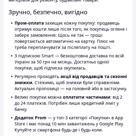
Зручно, безпечно, вигідно
Пром-оплата
захищає кожну покупку: продавець
отримує кошти лише після того, як покупець огляне і
забере замовлення. Щось не так — гроші
повертаються автоматично на картку. Плюс не
треба переплачувати за післяплату на пошті.
З підпискою Smart — безкоштовна доставка по всій
Україні за 50 грн на місяць. Достатньо однієї
покупки, щоб підписка окупилась.
Регулярно проходять
акції від продавців та сезонні
знижки.
Стежимо, щоб знижки були справжніми.
Актуальні пропозиції — на головній або в застосунку.
Великі покупки можна
оплатити частинами
: від 2
до 24 платежів. Потрібен лише кредитний ліміт у
банку.
Додаток Prom
— у топ-3 категорії «Покупки» в App
Store і має понад 10 млн завантажень у Google Play.
Купуйте зі смартфона будь-де і будь-коли.