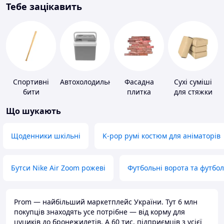
Тебе зацікавить
Спортивні
Автохолодильники
Фасадна
Сухі суміші
бити
плитка
для стяжки
підлоги
Що шукають
Щоденники шкільні
K-pop румі костюм для аніматорів
Бутси Nike Air Zoom рожеві
Футбольні ворота та футбо
Prom — найбільший маркетплейс України. Тут 6 млн
покупців знаходять усе потрібне — від корму для
цуциків до бронежилетів. А 60 тис. підприємців з усієї