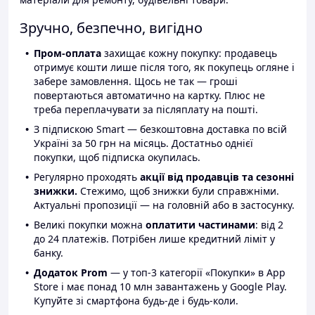
Зручно, безпечно, вигідно
Пром-оплата
захищає кожну покупку: продавець
отримує кошти лише після того, як покупець огляне і
забере замовлення. Щось не так — гроші
повертаються автоматично на картку. Плюс не
треба переплачувати за післяплату на пошті.
З підпискою Smart — безкоштовна доставка по всій
Україні за 50 грн на місяць. Достатньо однієї
покупки, щоб підписка окупилась.
Регулярно проходять
акції від продавців та сезонні
знижки.
Стежимо, щоб знижки були справжніми.
Актуальні пропозиції — на головній або в застосунку.
Великі покупки можна
оплатити частинами
: від 2
до 24 платежів. Потрібен лише кредитний ліміт у
банку.
Додаток Prom
— у топ-3 категорії «Покупки» в App
Store і має понад 10 млн завантажень у Google Play.
Купуйте зі смартфона будь-де і будь-коли.