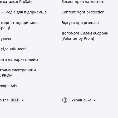
 каталозі ProSale
Захист прав на контент
 — медіа для підприємців
Content right protection
інтернет-підприємців
Відгуки про prom.ua
Кращі
Допомога Силам оборони
тувача
(Volonter by Prom)
нфіденційності
оти на маркетплейсі
ограма електронний
с PROM
oogle Ads
вітла
Українська
BETA