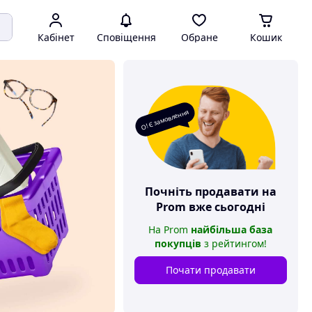
Кабінет
Сповіщення
Обране
Кошик
О! Є замовлення
Почніть продавати на
Prom
вже сьогодні
На
Prom
найбільша база
покупців
з рейтингом
!
Почати продавати