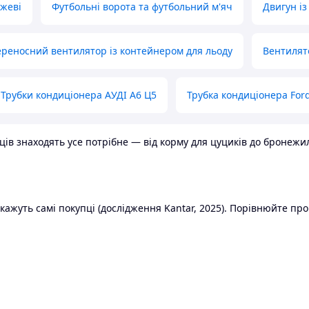
ожеві
Футбольні ворота та футбольний м'яч
Двигун із
реносний вентилятор із контейнером для льоду
Вентилят
Трубки кондиціонера АУДІ А6 Ц5
Трубка кондиціонера Ford
в знаходять усе потрібне — від корму для цуциків до бронежилет
ажуть самі покупці (дослідження Kantar, 2025). Порівнюйте пропо