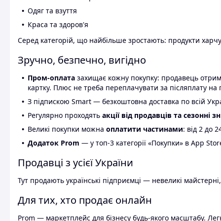
Одяг та взуття
Краса та здоров'я
Серед категорій, що найбільше зростають: продукти харчув
Зручно, безпечно, вигідно
Пром-оплата
захищає кожну покупку: продавець отриму
картку. Плюс не треба переплачувати за післяплату на 
З підпискою Smart — безкоштовна доставка по всій Украї
Регулярно проходять
акції від продавців та сезонні з
Великі покупки можна
оплатити частинами
: від 2 до 
Додаток Prom
— у топ-3 категорії «Покупки» в App Stor
Продавці з усієї України
Тут продають українські підприємці — невеликі майстерні,
Для тих, хто продає онлайн
Prom — маркетплейс для бізнесу будь-якого масштабу. Легк