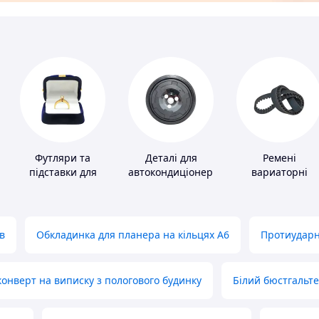
Футляри та
Деталі для
Ремені
підставки для
автокондиціонерів
вариаторні
коштовностей
в
Обкладинка для планера на кільцях А6
Протиударн
нверт на виписку з пологового будинку
Білий бюстгальт