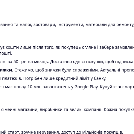
ання та напої, зоотовари, інструменти, матеріали для ремонту,
є кошти лише після того, як покупець огляне і забере замовл
пошті.
ні за 50 грн на місяць. Достатньо однієї покупки, щоб підписка
нижки.
Стежимо, щоб знижки були справжніми. Актуальні пропози
24 платежів. Потрібен лише кредитний ліміт у банку.
e і має понад 10 млн завантажень у Google Play. Купуйте зі смар
 сімейні магазини, виробники та великі компанії. Кожна покупка
ий старт, зручне керування, доступ до мільйонів покупців.