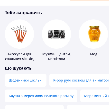
Матеріали для ремонту
Тебе зацікавить
Спорт і відпочинок
Аксесуари для
Музичні центри,
Мед
спальних мішків,
магнітоли
карематів та
Що шукають
наметів
Щоденники шкільні
K-pop румі костюм для аніматорі
Блузка з мереживом великого розміру
Мереживний ко