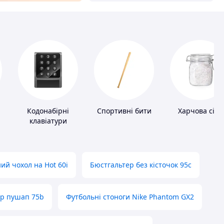
Кодонабірні
Спортивні бити
Харчова сіль
клавіатури
ий чохол на Hot 60i
Бюстгальтер без кісточок 95с
ер пушап 75b
Футбольні стоноги Nike Phantom GX2