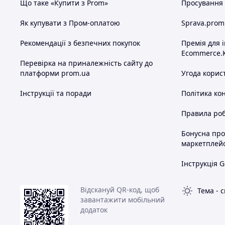
Що таке «Купити з Prom»
Просування в
Як купувати з Пром-оплатою
Sprava.prom
Рекомендації з безпечних покупок
Премія для 
Ecommerce.
Перевірка на приналежність сайту до
платформи prom.ua
Угода корис
Інструкції та поради
Політика ко
Правила роб
Бонусна пр
маркетплей
Інструкція G
Відскануй QR-код, щоб
Тема
-
с
завантажити мобільний
додаток