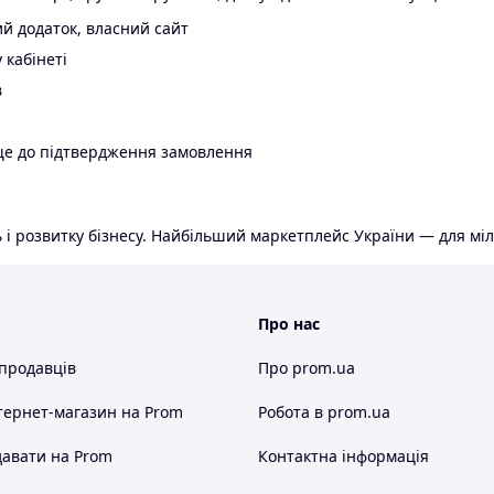
й додаток, власний сайт
 кабінеті
в
ще до підтвердження замовлення
 і розвитку бізнесу. Найбільший маркетплейс України — для міл
Про нас
 продавців
Про prom.ua
тернет-магазин
на Prom
Робота в prom.ua
авати на Prom
Контактна інформація