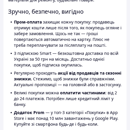
Зручно, безпечно, вигідно
Пром-оплата
захищає кожну покупку: продавець
отримує кошти лише після того, як покупець огляне і
забере замовлення. Щось не так — гроші
повертаються автоматично на картку. Плюс не
треба переплачувати за післяплату на пошті.
З підпискою Smart — безкоштовна доставка по всій
Україні за 50 грн на місяць. Достатньо однієї
покупки, щоб підписка окупилась.
Регулярно проходять
акції від продавців та сезонні
знижки.
Стежимо, щоб знижки були справжніми.
Актуальні пропозиції — на головній або в застосунку.
Великі покупки можна
оплатити частинами
: від 2
до 24 платежів. Потрібен лише кредитний ліміт у
банку.
Додаток Prom
— у топ-3 категорії «Покупки» в App
Store і має понад 10 млн завантажень у Google Play.
Купуйте зі смартфона будь-де і будь-коли.