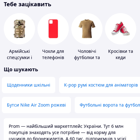
Тебе зацікавить
Армійські
Чохли для
Чоловічі
Кросівки та
спецсумки і
телефонів
футболки та
кеди
рюкзаки
майки
Що шукають
Щоденники шкільні
K-pop румі костюм для аніматорів
Бутси Nike Air Zoom рожеві
Футбольні ворота та футбо
Prom — найбільший маркетплейс України. Тут 6 млн
покупців знаходять усе потрібне — від корму для
цуциків до бронежилетів. А 60 тис. підприємців з усієї