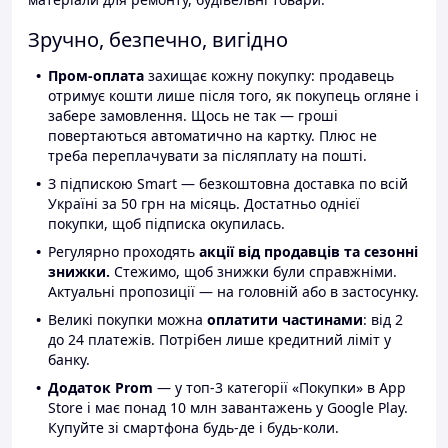
Зручно, безпечно, вигідно
Пром-оплата
захищає кожну покупку: продавець
отримує кошти лише після того, як покупець огляне і
забере замовлення. Щось не так — гроші
повертаються автоматично на картку. Плюс не
треба переплачувати за післяплату на пошті.
З підпискою Smart — безкоштовна доставка по всій
Україні за 50 грн на місяць. Достатньо однієї
покупки, щоб підписка окупилась.
Регулярно проходять
акції від продавців та сезонні
знижки.
Стежимо, щоб знижки були справжніми.
Актуальні пропозиції — на головній або в застосунку.
Великі покупки можна
оплатити частинами
: від 2
до 24 платежів. Потрібен лише кредитний ліміт у
банку.
Додаток Prom
— у топ-3 категорії «Покупки» в App
Store і має понад 10 млн завантажень у Google Play.
Купуйте зі смартфона будь-де і будь-коли.