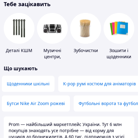
Тебе зацікавить
Деталі КШМ
Музичні
Зубочистки
Зошити і
центри,
щоденники
магнітоли
Що шукають
Щоденники шкільні
K-pop румі костюм для аніматорів
Бутси Nike Air Zoom рожеві
Футбольні ворота та футбо
Prom — найбільший маркетплейс України. Тут 6 млн
покупців знаходять усе потрібне — від корму для
цуциків до бронежилетів. А 60 тис. підприємців з усієї