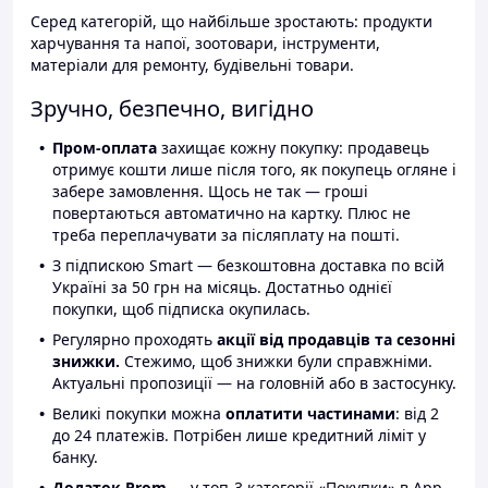
Серед категорій, що найбільше зростають: продукти
харчування та напої, зоотовари, інструменти,
матеріали для ремонту, будівельні товари.
Зручно, безпечно, вигідно
Пром-оплата
захищає кожну покупку: продавець
отримує кошти лише після того, як покупець огляне і
забере замовлення. Щось не так — гроші
повертаються автоматично на картку. Плюс не
треба переплачувати за післяплату на пошті.
З підпискою Smart — безкоштовна доставка по всій
Україні за 50 грн на місяць. Достатньо однієї
покупки, щоб підписка окупилась.
Регулярно проходять
акції від продавців та сезонні
знижки.
Стежимо, щоб знижки були справжніми.
Актуальні пропозиції — на головній або в застосунку.
Великі покупки можна
оплатити частинами
: від 2
до 24 платежів. Потрібен лише кредитний ліміт у
банку.
Додаток Prom
— у топ-3 категорії «Покупки» в App