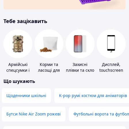
Тебе зацікавить
Армійські
Корми та
Захисні
Дисплей,
спецсумки і
ласощі для
плівки та скло
touchscreen
рюкзаки
домашніх
для
для телефонів
Що шукають
тварин і
портативних
птахів
пристроїв
Щоденники шкільні
K-pop румі костюм для аніматорів
Бутси Nike Air Zoom рожеві
Футбольні ворота та футбо