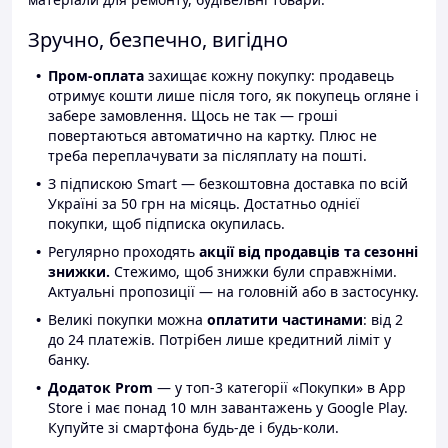
Зручно, безпечно, вигідно
Пром-оплата
захищає кожну покупку: продавець
отримує кошти лише після того, як покупець огляне і
забере замовлення. Щось не так — гроші
повертаються автоматично на картку. Плюс не
треба переплачувати за післяплату на пошті.
З підпискою Smart — безкоштовна доставка по всій
Україні за 50 грн на місяць. Достатньо однієї
покупки, щоб підписка окупилась.
Регулярно проходять
акції від продавців та сезонні
знижки.
Стежимо, щоб знижки були справжніми.
Актуальні пропозиції — на головній або в застосунку.
Великі покупки можна
оплатити частинами
: від 2
до 24 платежів. Потрібен лише кредитний ліміт у
банку.
Додаток Prom
— у топ-3 категорії «Покупки» в App
Store і має понад 10 млн завантажень у Google Play.
Купуйте зі смартфона будь-де і будь-коли.