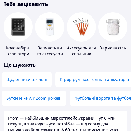
Тебе зацікавить
Кодонабірні
Запчастини
Аксесуари для
Харчова сіль
клавіатури
та аксесуари
спальних
для побутових
мішків,
Що шукають
кондиціонерів
карематів та
наметів
Щоденники шкільні
K-pop румі костюм для аніматорів
Бутси Nike Air Zoom рожеві
Футбольні ворота та футбо
Prom — найбільший маркетплейс України. Тут 6 млн
покупців знаходять усе потрібне — від корму для
цуциків до бронежилетів. А 60 тис. підприємців з усієї